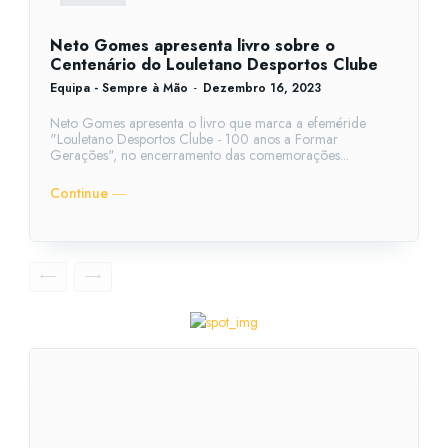
Neto Gomes apresenta livro sobre o
Centenário do Louletano Desportos Clube
Equipa - Sempre à Mão
-
Dezembro 16, 2023
Neto Gomes apresenta o livro que marca a efeméride
"Louletano Desportos Clube - 100 anos a Formar
Gerações", no encerramento das comemorações...
Continue ―