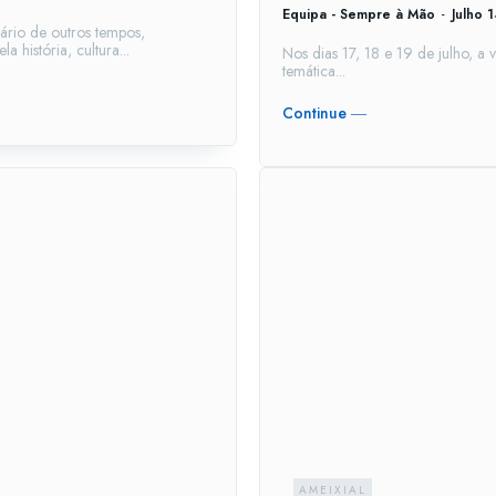
Equipa - Sempre à Mão
-
Julho 
nário de outros tempos,
 história, cultura...
Nos dias 17, 18 e 19 de julho, a
temática...
Continue ―
AMEIXIAL