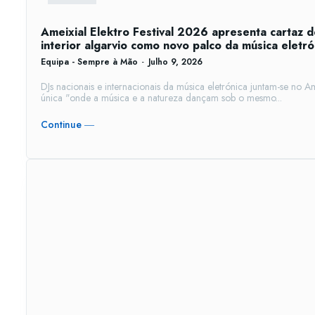
Ameixial Elektro Festival 2026 apresenta cartaz d
interior algarvio como novo palco da música eletró
Equipa - Sempre à Mão
-
Julho 9, 2026
DJs nacionais e internacionais da música eletrónica juntam-se no A
única "onde a música e a natureza dançam sob o mesmo...
Continue ―