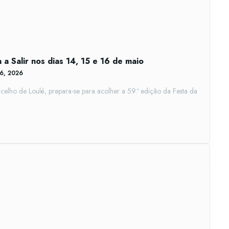
 a Salir nos dias 14, 15 e 16 de maio
26, 2026
oncelho de Loulé, prepara-se para acolher a 59.ª edição da Festa da