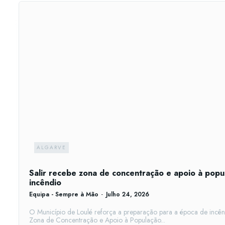
ALGARVE
Salir recebe zona de concentração e apoio à pop
incêndio
Equipa - Sempre à Mão
-
Julho 24, 2026
O Município de Loulé reforça a preparação para a época de incê
Zona de Concentração e Apoio à População...