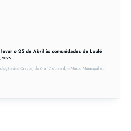
 levar o 25 de Abril às comunidades de Loulé
5, 2026
olução dos Cravos, de 6 a 17 de abril, o Museu Municipal de