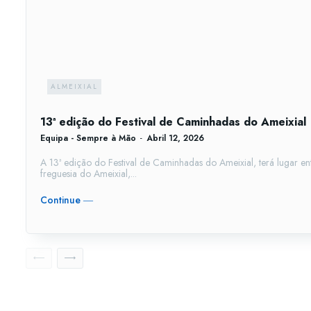
ALMEIXIAL
13ª edição do Festival de Caminhadas do Ameixial
Equipa - Sempre à Mão
-
Abril 12, 2026
A 13ª edição do Festival de Caminhadas do Ameixial, terá lugar ent
freguesia do Ameixial,...
Continue ―