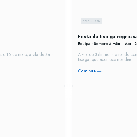
EVENTOS
Festa da Espiga regressa
Equipa - Sempre à Mão
-
Abril 
 e 16 de maio, a vila de Salir
A vila de Salir, no interior do c
Espiga, que acontece nos dias...
Continue ―