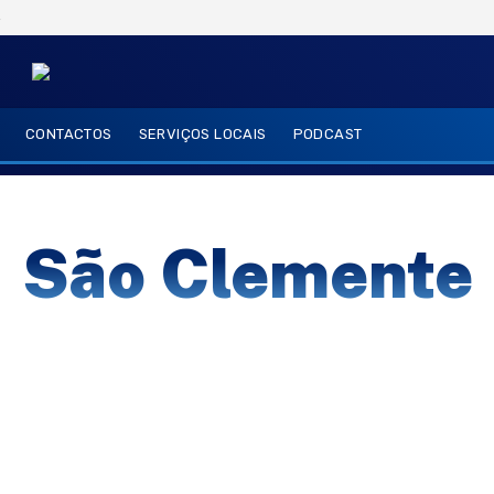
6
CONTACTOS
SERVIÇOS LOCAIS
PODCAST
São Clemente
salir
almeixial
ameixial
são sebastião