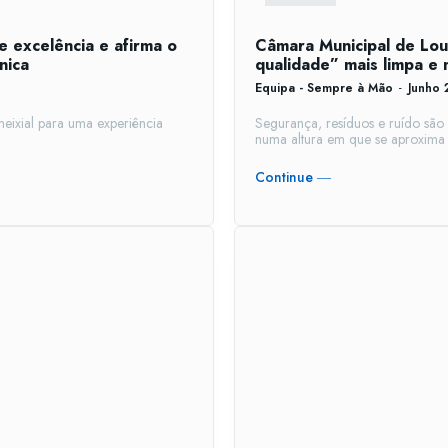
e excelência e afirma o
Câmara Municipal de Loul
nica
qualidade” mais limpa e 
Equipa - Sempre à Mão
-
Junho 
meixial para uma experiência
Segurança, resíduos e ruído são
numa altura em que se aproxima a
Continue ―