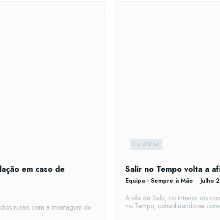
CULTURA
ulação em caso de
Salir no Tempo volta a af
Equipa - Sempre à Mão
-
Julho 
A vila de Salir, no interior do 
no Tempo, consolidando-se como
ndios rurais com a montagem de