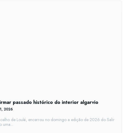
irmar passado histórico do interior algarvio
21, 2026
concelho de Loulé, encerrou no domingo a edição de 2026 do Salir
 uma...