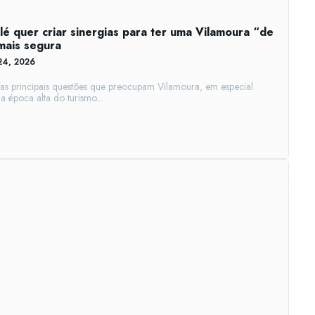
é quer criar sinergias para ter uma Vilamoura “de
mais segura
24, 2026
 as principais questões que preocupam Vilamoura, em especial
 época alta do turismo...