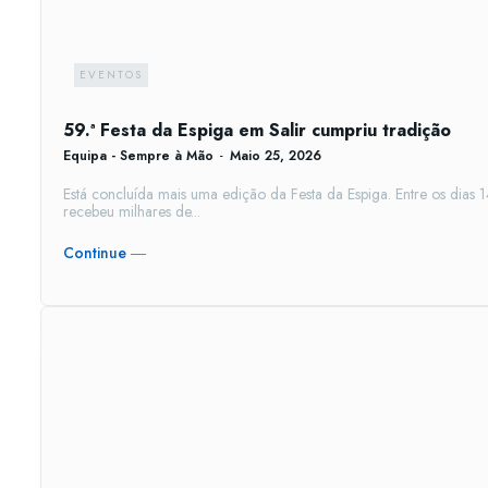
EVENTOS
59.ª Festa da Espiga em Salir cumpriu tradição
Equipa - Sempre à Mão
-
Maio 25, 2026
Está concluída mais uma edição da Festa da Espiga. Entre os dias 14
recebeu milhares de...
Continue ―