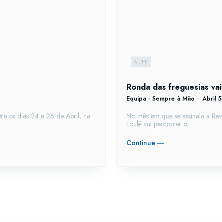
ALTE
Ronda das freguesias vai
Equipa - Sempre à Mão
-
Abril 
re os dias 24 e 26 de Abril, na
No mês em que se assinala a Rev
Loulé vai percorrer o...
Continue ―