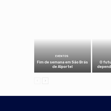
EVENTOS
Fim de semana em São Brás
O fut
de Alportel
depende