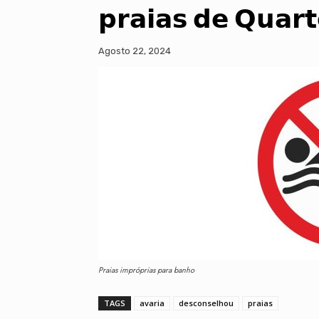
𝗽𝗿𝗮𝗶𝗮𝘀 𝗱𝗲 𝗤𝘂𝗮𝗿𝘁
Agosto 22, 2024
Praias impróprias para banho
TAGS
avaria
desconselhou
praias