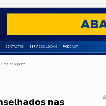
CONTACTOS
SERVIÇOS LOCAIS
PODCAST
Brás de Alportel
𝘀𝗲𝗹𝗵𝗮𝗱𝗼𝘀 𝗻𝗮𝘀