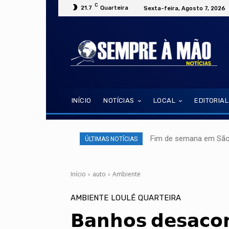
C
21.7
Quarteira
Sexta-feira, Agosto 7, 2026
INÍCIO
NOTÍCIAS
LOCAL
EDITORIAL
Fim de semana em São 
ÚLTIMAS NOTÍCIAS
Início
auto
Ambiente
AMBIENTE
LOULÉ
QUARTEIRA
𝗕𝗮𝗻𝗵𝗼𝘀 𝗱𝗲𝘀𝗮𝗰𝗼