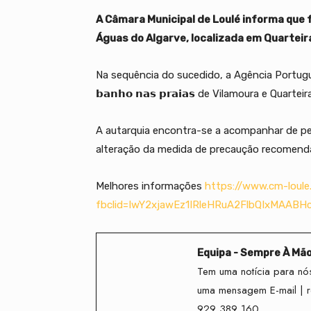
A Câmara Municipal de Loulé informa que 
Águas do Algarve, localizada em Quarteir
Na sequência do sucedido, a Agência Portuguesa
𝗯𝗮𝗻𝗵𝗼 𝗻𝗮𝘀 𝗽𝗿𝗮𝗶𝗮𝘀 de Vilamoura e Quarteira,
A
autarquia encontra-se a acompanhar de pert
alteração da medida de precaução recomend
Melhores informações
https://www.cm-loule
fbclid=IwY2xjawEz1IRleHRuA2FlbQIxMAAB
Equipa - Sempre À Mã
Tem uma notícia para nós
uma mensagem E-mail | 
929 389 160