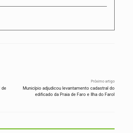
Twitter
WhatsApp
Telegram
Próximo artigo
l de
Município adjudicou levantamento cadastral do
edificado da Praia de Faro e Ilha do Farol