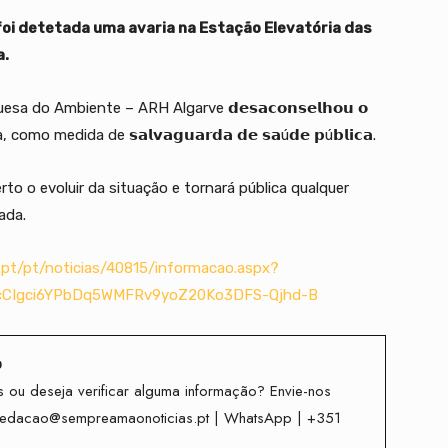
foi detetada uma avaria na Estação Elevatória das
a.
 do Ambiente – ARH Algarve 𝗱𝗲𝘀𝗮𝗰𝗼𝗻𝘀𝗲𝗹𝗵𝗼𝘂 𝗼
 como medida de 𝘀𝗮𝗹𝘃𝗮𝗴𝘂𝗮𝗿𝗱𝗮 𝗱𝗲 𝘀𝗮ú𝗱𝗲 𝗽ú𝗯𝗹𝗶𝗰𝗮.
o o evoluir da situação e tornará pública qualquer
ada.
.pt/pt/noticias/40815/informacao.aspx?
HcCIgci6YPbDq5WMFRv9yoZ20Ko3DFS-Qjhd-B
o
 ou deseja verificar alguma informação? Envie-nos
redacao@sempreamaonoticias.pt | WhatsApp | +351