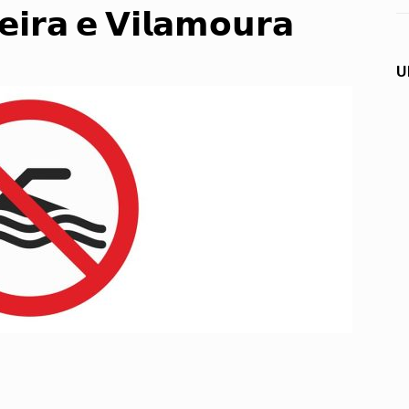
𝗲𝗶𝗿𝗮 𝗲 𝗩𝗶𝗹𝗮𝗺𝗼𝘂𝗿𝗮
U